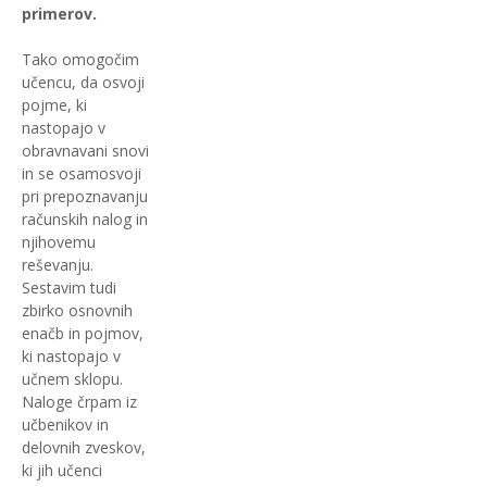
primerov.
Tako omogočim
učencu, da osvoji
pojme, ki
nastopajo v
obravnavani snovi
in se osamosvoji
pri prepoznavanju
računskih nalog in
njihovemu
reševanju.
Sestavim tudi
zbirko osnovnih
enačb in pojmov,
ki nastopajo v
učnem sklopu.
Naloge črpam iz
učbenikov in
delovnih zveskov,
ki jih učenci