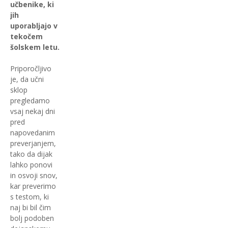
učbenike, ki
jih
uporabljajo v
tekočem
šolskem letu.
Priporočljivo
je, da učni
sklop
pregledamo
vsaj nekaj dni
pred
napovedanim
preverjanjem,
tako da dijak
lahko ponovi
in osvoji snov,
kar preverimo
s testom, ki
naj bi bil čim
bolj podoben