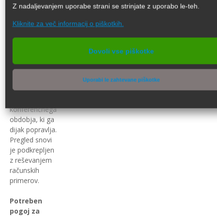
Z nadaljevanjem uporabe strani se strinjate z uporabo le-teh.
matematičnih
nalog.
Kliknite za več informacij o piškotkih.
V kolikor se
dijak pripravlja
Dovoli vse piškotke
na popravni
izpit, ponovim
snov
Uporabi le zahtevane piškotke
celotnega leta
oziroma
konferenčnega
obdobja, ki ga
dijak popravlja.
Pregled snovi
je podkrepljen
z reševanjem
računskih
primerov.
Potreben
pogoj za