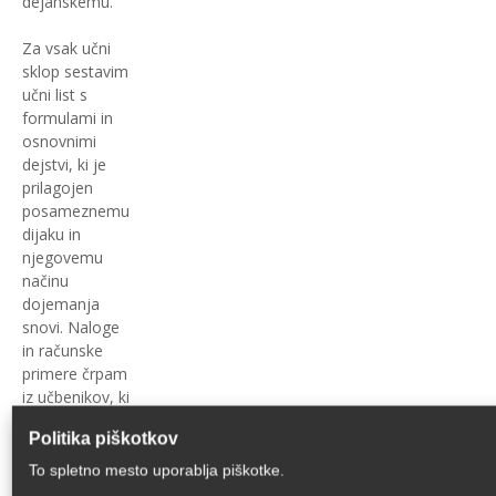
dejanskemu.
Za vsak učni
sklop sestavim
učni list s
formulami in
osnovnimi
dejstvi, ki je
prilagojen
posameznemu
dijaku in
njegovemu
načinu
dojemanja
snovi. Naloge
in računske
primere črpam
iz učbenikov, ki
jih dijak
Politika piškotkov
uporablja pri
pouku in iz
To spletno mesto uporablja piškotke.
številnih zbirk