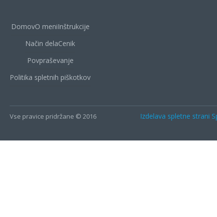
Domov
O meni
Inštrukcije
Način dela
Cenik
Povpraševanje
Politika spletnih piškotkov
Izdelava spletne strani S
Vse pravice pridržane © 2016