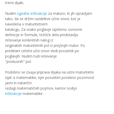
tremi dijaki.
Nudim
ugodne inštrukcije
za maturo, ki jih opravljam
tako, da se držim razdelitve učne snovi, kot je
navedena v maturitetnem
katalogu. Za vsako poglavje izpišemo osnovne
definicije in formule, težišče dela predstavlja
reševanje konkretnih nalog iz
originalnih maturitetnih pol iz prejšnjih matur. Po
predelani celotni učni snovi sledi povzetek po
poglavjih. Nudim tudi reševanje
"poskusnih" pol.
Podobno se izvaja priprava dijaka na ustni maturitetni
izpit iz matematike, kjer posvetim posebno pozornost
jasni in natančni
razlagi matematičnih pojmov, kamor sodijo
inštrukcije
matematike.